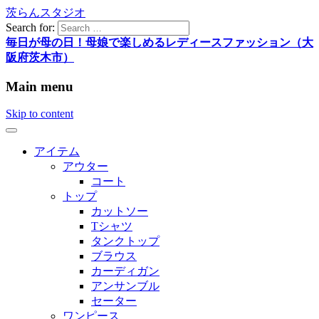
茨らんスタジオ
Search for:
毎日が母の日！母娘で楽しめるレディースファッション（大
阪府茨木市）
Main menu
Skip to content
アイテム
アウター
コート
トップ
カットソー
Tシャツ
タンクトップ
ブラウス
カーディガン
アンサンブル
セーター
ワンピース