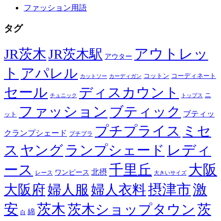
ファッション用語
タグ
JR茨木
アウトレッ
JR茨木駅
アウター
ト
アパレル
コーディネート
コットン
カットソー
カーディガン
セール
ディスカウント
ニ
チュニック
トップス
ファッション
ブティック
ブティッ
ット
プチプライス
ミセ
クランプシェード
プチプラ
レディ
ス
ヤング
ランプシェード
ース
千里丘
大阪
北摂
ワンピース
レース
大きいサイズ
摂津市
激
大阪府
婦人服
婦人衣料
安
茨木
茨木ショップタウン
茨
綿
白