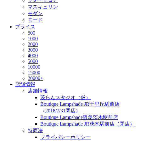
フォークロア
マスキュリン
モダン
モード
プライス
500
1000
2000
3000
4000
5000
10000
15000
20000+
店舗情報
店舗情報
茨らんスタジオ（仮）
Boutique Lampshade JR千里丘駅前店
（2018/7/31閉店）
Boutique Lampshade阪急茨木駅前店
Boutique Lampshade JR茨木駅前店（閉店）
特商法
プライバシーポリシー