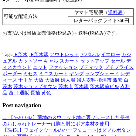
ヤマト宅配便（
送料表
）
可能な配送方法
レターパックライト360円
お支払いは当店販売価格(税込み)＋送料(税込み)です。
Tags:
JR茨木
JR茨木駅
アウトレット
アパレル
イエロー
カジ
ュアル
カットソー
ギャル
スカート
セットアップ
セール
デ
ィスカウント
ニット
ファッション
ブティック
プチプライス
ボーダー
ミセス
ミニスカート
ヤング
ランプシェード
レデ
ィース
千里丘
大阪
大阪府
婦人服
婦人衣料
摂津市
激安
白
茨木
茨木ショップタウン
茨木市
茨木駅
茨木駅前ビル
衣料
品
西口
通販
長袖
黄色
Post navigation
←
【№201642】薄地のスウェット地に裏フリースした長袖
のおしゃれトレーナーは胸と肘にボア素材を使用
【№451】フェイクウールのハーフ丈コートはダブルボタン