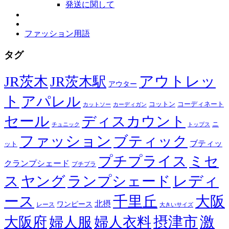
発送に関して
ファッション用語
タグ
JR茨木
アウトレッ
JR茨木駅
アウター
ト
アパレル
コーディネート
コットン
カットソー
カーディガン
セール
ディスカウント
ニ
チュニック
トップス
ファッション
ブティック
ブティッ
ット
プチプライス
ミセ
クランプシェード
プチプラ
レディ
ス
ヤング
ランプシェード
ース
千里丘
大阪
北摂
ワンピース
レース
大きいサイズ
摂津市
激
大阪府
婦人服
婦人衣料