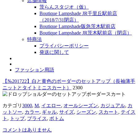
店舗情報
茨らんスタジオ（仮）
Boutique Lampshade JR千里丘駅前店
（2018/7/31閉店）
Boutique Lampshade阪急茨木駅前店
Boutique Lampshade JR茨木駅前店（閉店）
特商法
プライバシーポリシー
発送に関して
ファッション用語
【№201722】白と黄色のボーダーのセットアップ（長袖薄手
ニットとタイトミニスカート）
2300
カテゴリ
3000
,
M
,
イエロー
,
オールシーズン
,
カジュアル
,
カ
ットソー
,
カラー
,
ギャル
,
サイズ
,
シーズン
,
スカート
,
テイス
ト
,
トップ
,
プライス
,
ボトム
コメントはありません