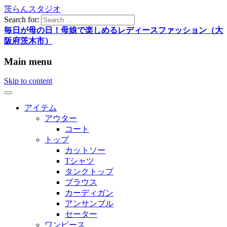
茨らんスタジオ
Search for:
毎日が母の日！母娘で楽しめるレディースファッション（大
阪府茨木市）
Main menu
Skip to content
アイテム
アウター
コート
トップ
カットソー
Tシャツ
タンクトップ
ブラウス
カーディガン
アンサンブル
セーター
ワンピース