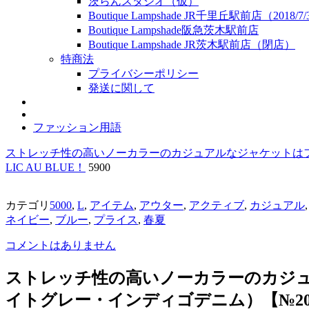
茨らんスタジオ（仮）
Boutique Lampshade JR千里丘駅前店（2018/
Boutique Lampshade阪急茨木駅前店
Boutique Lampshade JR茨木駅前店（閉店）
特商法
プライバシーポリシー
発送に関して
ファッション用語
ストレッチ性の高いノーカラーのカジュアルなジャケットはフ
LIC AU BLUE！
5900
カテゴリ
5000
,
L
,
アイテム
,
アウター
,
アクティブ
,
カジュアル
ネイビー
,
ブルー
,
プライス
,
春夏
コメントはありません
ストレッチ性の高いノーカラーのカジ
イトグレー・インディゴデニム）【№2011】