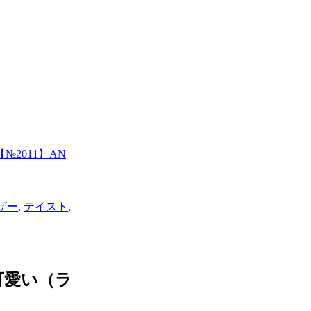
2011】AN
ザー
,
テイスト
,
可愛い（ラ