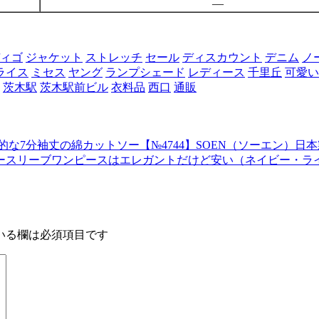
—
ィゴ
ジャケット
ストレッチ
セール
ディスカウント
デニム
ノ
ライス
ミセス
ヤング
ランプシェード
レディース
千里丘
可愛い
茨木駅
茨木駅前ビル
衣料品
西口
通販
7分袖丈の綿カットソー【№4744】SOEN（ソーエン）日本
ースリーブワンピースはエレガントだけど安い（ネイビー・ラ
いる欄は必須項目です