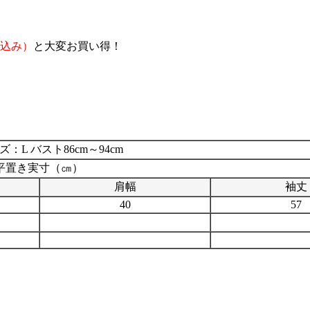
税込み）
と大変お買い得！
：L バスト86cm～94cm
平置き実寸（㎝）
肩幅
袖丈
40
57