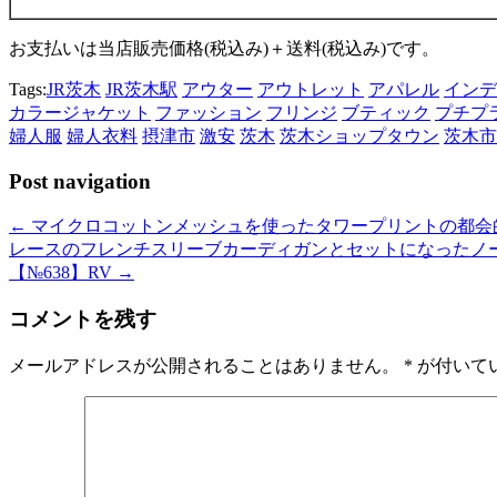
お支払いは当店販売価格(税込み)＋送料(税込み)です。
Tags:
JR茨木
JR茨木駅
アウター
アウトレット
アパレル
インデ
カラージャケット
ファッション
フリンジ
ブティック
プチプ
婦人服
婦人衣料
摂津市
激安
茨木
茨木ショップタウン
茨木市
Post navigation
←
マイクロコットンメッシュを使ったタワープリントの都会的な
レースのフレンチスリーブカーディガンとセットになったノ
【№638】RV
→
コメントを残す
メールアドレスが公開されることはありません。
*
が付いて