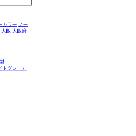
ーカラー
ノー
大阪
大阪府
製
イトグレー）