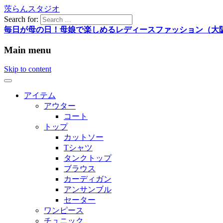
茨らんスタジオ
Search for:
毎日が母の日！母娘で楽しめるレディースファッション（大
Main menu
Skip to content
アイテム
アウター
コート
トップ
カットソー
Tシャツ
タンクトップ
ブラウス
カーディガン
アンサンブル
セーター
ワンピース
チュニック