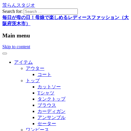
茨らんスタジオ
Search for:
毎日が母の日！母娘で楽しめるレディースファッション（大
阪府茨木市）
Main menu
Skip to content
アイテム
アウター
コート
トップ
カットソー
Tシャツ
タンクトップ
ブラウス
カーディガン
アンサンブル
セーター
ワンピース