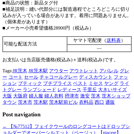
■商品の状態：新品タグ付
■補足説明：縫い代部分には製造過程でところどころに切り
込みが入っている場合があります。着用に問題ありません。
（個体差があります）
■メーカー小売希望価格28900円（税込み）
ヤマト宅配便（
送料表
）
可能な配送方法
—
お支払いは当店販売価格(税込み)＋送料(税込み)です。
Tags:
JR茨木
JR茨木駅
アウター
アウトレット
アパレル
グレ
ー
コート
セール
チャコールグレー
ディスカウント
ファッ
ション
ブティック
プチプライス
ベスト
ミセス
ヤング
ライ
トグレー
ランプシェード
レディース
千里丘
大きいサイズ
大阪
大阪府
婦人服
婦人衣料
摂津市
激安
茨木
茨木ショップ
タウン
茨木市
茨木駅
茨木駅前ビル
衣料品
西口
通販
Post navigation
←
【№77512】フェイクウールのロングコートはドロップシ
ョルダーでオーバーシルエット（ベージュ）【piacere】