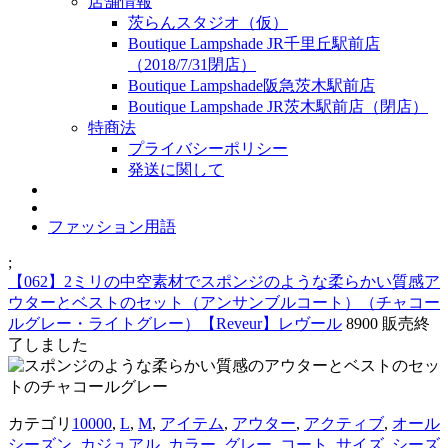
店舗情報
茨らんスタジオ（仮）
Boutique Lampshade JR千里丘駅前店
（2018/7/31閉店）
Boutique Lampshade阪急茨木駅前店
Boutique Lampshade JR茨木駅前店（閉店）
特商法
プライバシーポリシー
発送に関して
ファッション用語
;
【062】2ミリの中空素材でスポンジのような柔らかい質感ア
ウターとベストのセット（アンサンブルコート）（チャコー
ルグレー・ライトグレー）【Reveur】レヴール
8900
販売終
了しました
カテゴリ
10000
,
L
,
M
,
アイテム
,
アウター
,
アクティブ
,
オール
シーズン
,
カジュアル
,
カラー
,
グレー
,
コート
,
サイズ
,
シーズ