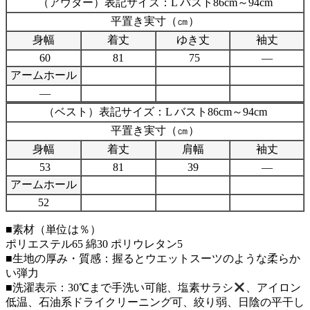
（アウター）表記サイズ：L バスト86cm～94cm
平置き実寸（㎝）
身幅
着丈
ゆき丈
袖丈
60
81
75
—
アームホール
—
（ベスト）表記サイズ：L バスト86cm～94cm
平置き実寸（㎝）
身幅
着丈
肩幅
袖丈
53
81
39
—
アームホール
52
■素材（単位は％）
ポリエステル65 綿30 ポリウレタン5
■生地の厚み・質感：握るとウエットスーツのような柔らか
い弾力
■洗濯表示：30℃まで手洗い可能、塩素サラシ
、アイロン
低温、石油系ドライクリーニング可、絞り弱、日陰の平干し