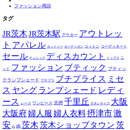
ファッション用語
タグ
JR茨木
アウトレッ
JR茨木駅
アウター
ト
アパレル
コーディネート
コットン
カットソー
カーディガン
セール
ディスカウント
ニ
チュニック
トップス
ファッション
ブティック
ブティッ
ット
プチプライス
ミセ
クランプシェード
プチプラ
レディ
ス
ヤング
ランプシェード
ース
千里丘
大阪
北摂
ワンピース
レース
大きいサイズ
摂津市
激
大阪府
婦人服
婦人衣料
安
茨木
茨木ショップタウン
茨
綿
白