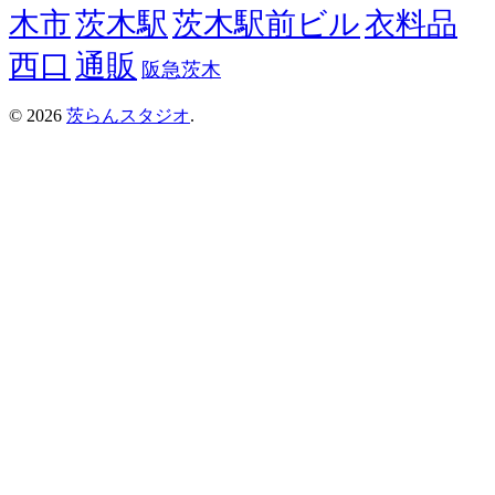
木市
茨木駅
茨木駅前ビル
衣料品
西口
通販
阪急茨木
© 2026
茨らんスタジオ
.