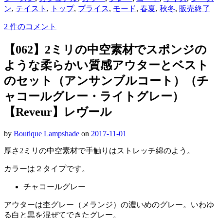
ン
,
テイスト
,
トップ
,
プライス
,
モード
,
春夏
,
秋冬
,
販売終了
2 件のコメント
【062】2ミリの中空素材でスポンジの
ような柔らかい質感アウターとベスト
のセット（アンサンブルコート）（チ
ャコールグレー・ライトグレー）
【Reveur】レヴール
by
Boutique Lampshade
on
2017-11-01
厚さ2ミリの中空素材で手触りはストレッチ綿のよう。
カラーは２タイプです。
チャコールグレー
アウターは杢グレー（メランジ）の濃いめのグレー。いわゆ
る白と黒を混ぜてできたグレー。