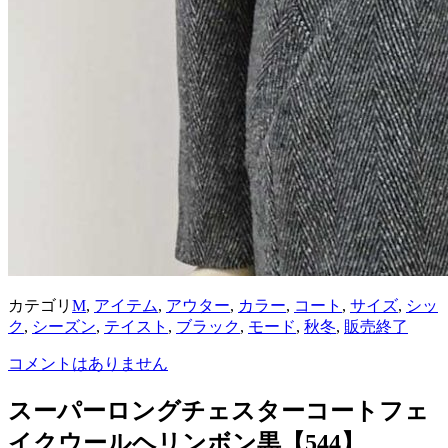
カテゴリ
M
,
アイテム
,
アウター
,
カラー
,
コート
,
サイズ
,
シッ
ク
,
シーズン
,
テイスト
,
ブラック
,
モード
,
秋冬
,
販売終了
コメントはありません
スーパーロングチェスターコートフェ
イクウールヘリンボン黒【544】