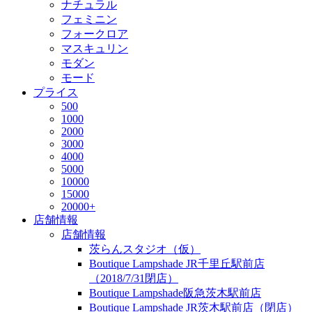
ナチュラル
フェミニン
フォークロア
マスキュリン
モダン
モード
プライス
500
1000
2000
3000
4000
5000
10000
15000
20000+
店舗情報
店舗情報
茨らんスタジオ（仮）
Boutique Lampshade JR千里丘駅前店
（2018/7/31閉店）
Boutique Lampshade阪急茨木駅前店
Boutique Lampshade JR茨木駅前店（閉店）