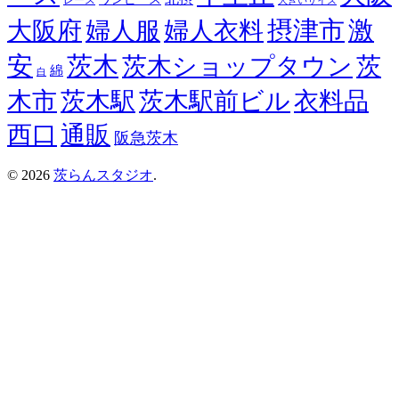
レース
大きいサイズ
摂津市
激
大阪府
婦人服
婦人衣料
安
茨木
茨木ショップタウン
茨
綿
白
木市
茨木駅
茨木駅前ビル
衣料品
西口
通販
阪急茨木
© 2026
茨らんスタジオ
.