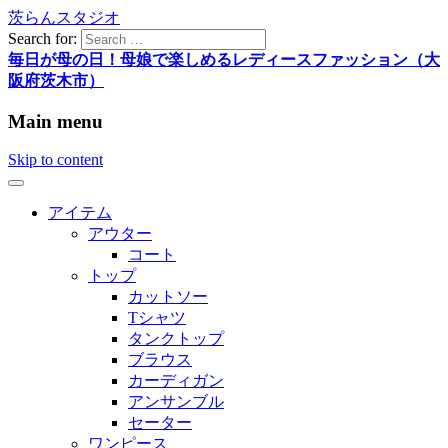
茨らんスタジオ
Search for:
毎日が母の日！母娘で楽しめるレディースファッション（大
阪府茨木市）
Main menu
Skip to content
アイテム
アウター
コート
トップ
カットソー
Tシャツ
タンクトップ
ブラウス
カーディガン
アンサンブル
セーター
ワンピース