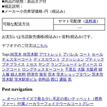
■商品の状態：新品タグ付
■補足説明：
■メーカー小売希望価格–円（税込み）
ヤマト宅配便（
送料表
）
可能な配送方法
—
お支払いは当店販売価格(税込み)＋送料(税込み)です。
ヤフオクのご注文は
こちら
Tags:
JR茨木
JR茨木駅
アウトレット
アパレル
コート
セール
チェスターコート
ディスカウント
ファッション
ブティック
プチプライス
ミセス
ヤング
ランプシェード
レディース
ロ
ングコート
ロングチェスターコート
千里丘
大阪
大阪府
婦
人服
婦人衣料
摂津市
激安
茨木
茨木ショップタウン
茨木市
茨木駅
茨木駅前ビル
衣料品
西口
通販
黒
Post navigation
←
オーバーサイズで着る少し毛足の長いティペット（襟巻
ファー）付属ノーカラーフェイクウールコートグレー