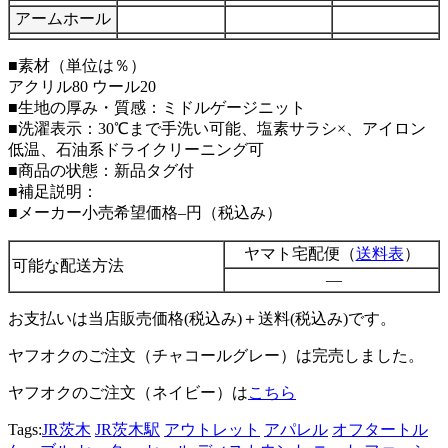
アームホール
■素材（単位は％）
アクリル80 ウール20
■生地の厚み・質感：ミドルゲージニット
■洗濯表示：30℃まで手洗い可能、塩素サラシ×、アイロン
低温、石油系ドライクリーニング可
■商品の状態：新品タグ付
■補足説明：
■メーカー小売希望価格–円（税込み）
ヤマト宅配便（
送料表
）
可能な配送方法
—
お支払いは当店販売価格(税込み)＋送料(税込み)です。
ヤフオクのご注文（チャコールグレー）は完売しました。
ヤフオクのご注文（ネイビー）は
こちら
Tags:
JR茨木
JR茨木駅
アウトレット
アパレル
オフタートル