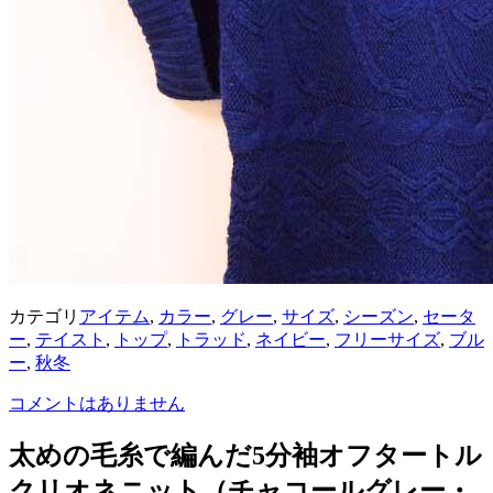
カテゴリ
アイテム
,
カラー
,
グレー
,
サイズ
,
シーズン
,
セータ
ー
,
テイスト
,
トップ
,
トラッド
,
ネイビー
,
フリーサイズ
,
ブル
ー
,
秋冬
コメントはありません
太めの毛糸で編んだ5分袖オフタートル
クリオネニット（チャコールグレー・