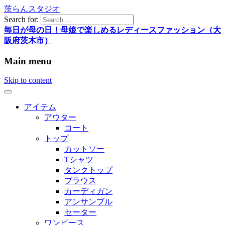
茨らんスタジオ
Search for:
毎日が母の日！母娘で楽しめるレディースファッション（大
阪府茨木市）
Main menu
Skip to content
アイテム
アウター
コート
トップ
カットソー
Tシャツ
タンクトップ
ブラウス
カーディガン
アンサンブル
セーター
ワンピース