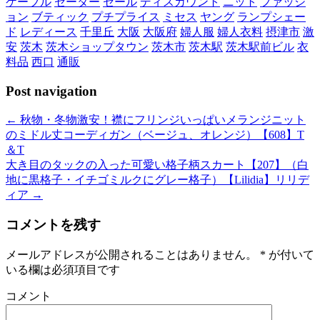
ケーブル
セーター
セール
ディスカウント
ニット
ファッシ
ョン
ブティック
プチプライス
ミセス
ヤング
ランプシェー
ド
レディース
千里丘
大阪
大阪府
婦人服
婦人衣料
摂津市
激
安
茨木
茨木ショップタウン
茨木市
茨木駅
茨木駅前ビル
衣
料品
西口
通販
Post navigation
←
秋物・冬物激安！襟にフリンジいっぱいメランジニット
のミドル丈コーディガン（ベージュ、オレンジ）【608】T
＆T
大き目のタックの入った可愛い格子柄スカート【207】（白
地に黒格子・イチゴミルクにグレー格子）【Lilidia】リリデ
ィア
→
コメントを残す
メールアドレスが公開されることはありません。
*
が付いて
いる欄は必須項目です
コメント