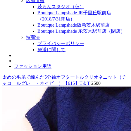
店舗情報
茨らんスタジオ（仮）
Boutique Lampshade JR千里丘駅前店
（2018/7/31閉店）
Boutique Lampshade阪急茨木駅前店
Boutique Lampshade JR茨木駅前店（閉店）
特商法
プライバシーポリシー
発送に関して
ファッション用語
太めの毛糸で編んだ5分袖オフタートルクリオネニット（チ
ャコールグレー・ネイビー）【615】T＆T
2500