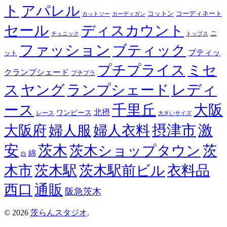
ト
アパレル
コーディネート
コットン
カットソー
カーディガン
セール
ディスカウント
ニ
チュニック
トップス
ファッション
ブティック
ブティッ
ット
プチプライス
ミセ
クランプシェード
プチプラ
レディ
ス
ヤング
ランプシェード
ース
千里丘
大阪
北摂
ワンピース
レース
大きいサイズ
摂津市
激
大阪府
婦人服
婦人衣料
安
茨木
茨木ショップタウン
茨
綿
白
木市
茨木駅
茨木駅前ビル
衣料品
西口
通販
阪急茨木
© 2026
茨らんスタジオ
.