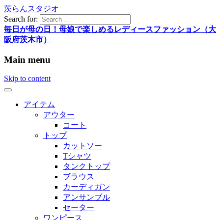
茨らんスタジオ
Search for:
毎日が母の日！母娘で楽しめるレディースファッション（大
阪府茨木市）
Main menu
Skip to content
アイテム
アウター
コート
トップ
カットソー
Tシャツ
タンクトップ
ブラウス
カーディガン
アンサンブル
セーター
ワンピース