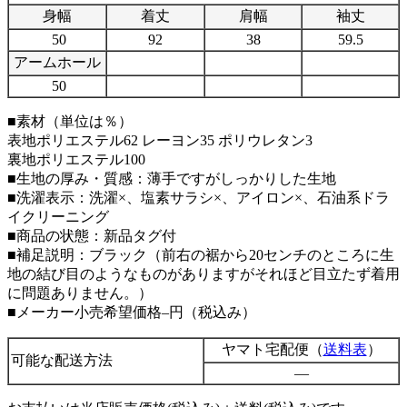
身幅
着丈
肩幅
袖丈
50
92
38
59.5
アームホール
50
■素材（単位は％）
表地ポリエステル62 レーヨン35 ポリウレタン3
裏地ポリエステル100
■生地の厚み・質感：薄手ですがしっかりした生地
■洗濯表示：洗濯×、塩素サラシ×、アイロン×、石油系ドラ
イクリーニング
■商品の状態：新品タグ付
■補足説明：ブラック（前右の裾から20センチのところに生
地の結び目のようなものがありますがそれほど目立たず着用
に問題ありません。）
■メーカー小売希望価格–円（税込み）
ヤマト宅配便（
送料表
）
可能な配送方法
—