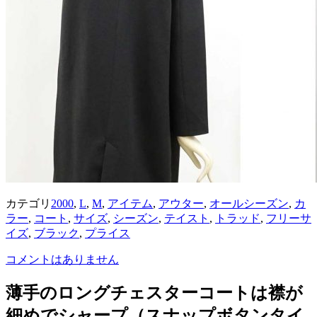
カテゴリ
2000
,
L
,
M
,
アイテム
,
アウター
,
オールシーズン
,
カ
ラー
,
コート
,
サイズ
,
シーズン
,
テイスト
,
トラッド
,
フリーサ
イズ
,
ブラック
,
プライス
コメントはありません
薄手のロングチェスターコートは襟が
細めでシャープ（スナップボタンタイ