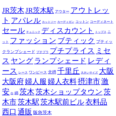
JR茨木
アウトレッ
JR茨木駅
アウター
ト
アパレル
コーディネート
コットン
カットソー
カーディガン
セール
ディスカウント
ニ
チュニック
トップス
ファッション
ブティック
ブティッ
ット
プチプライス
ミセ
クランプシェード
プチプラ
レディ
ス
ヤング
ランプシェード
ース
千里丘
大阪
北摂
ワンピース
レース
大きいサイズ
摂津市
激
大阪府
婦人服
婦人衣料
安
茨木
茨木ショップタウン
茨
綿
白
木市
茨木駅
茨木駅前ビル
衣料品
西口
通販
阪急茨木