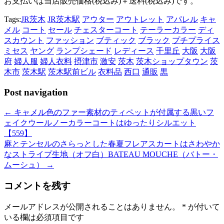
お支払いは当店販売価格(税込み)＋送料(税込み)です。
Tags:
JR茨木
JR茨木駅
アウター
アウトレット
アパレル
キャ
メル
コート
セール
チェスターコート
テーラーカラー
ディ
スカウント
ファッション
ブティック
ブラック
プチプライス
ミセス
ヤング
ランプシェード
レディース
千里丘
大阪
大阪
府
婦人服
婦人衣料
摂津市
激安
茨木
茨木ショップタウン
茨
木市
茨木駅
茨木駅前ビル
衣料品
西口
通販
黒
Post navigation
←
キャメル色のファー素材のティペットが付属する黒いフ
ェイクウールノーカラーコートはゆったりシルエット
【559】
麻とテンセルのさらっとした春夏フレアスカートはさわやか
なストライプ生地（オフ白）BATEAU MOUCHE（バトー・
ムーシュ）
→
コメントを残す
メールアドレスが公開されることはありません。
*
が付いて
いる欄は必須項目です