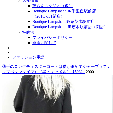
店舗情報
茨らんスタジオ（仮）
Boutique Lampshade JR千里丘駅前店
（2018/7/31閉店）
Boutique Lampshade阪急茨木駅前店
Boutique Lampshade JR茨木駅前店（閉店）
特商法
プライバシーポリシー
発送に関して
ファッション用語
薄手のロングチェスターコートは襟が細めでシャープ（スナ
ップボタンタイプ）（黒・キャメル）【598】
2900