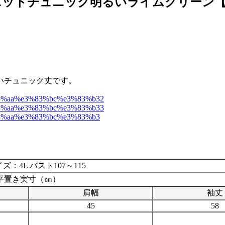
ットチュニック明るいライムグリーン【5
いチュニック丈です。
ズ：4L バスト107～115
平置き実寸（㎝）
肩幅
袖丈
45
58