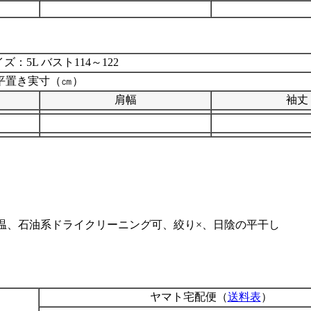
ズ：5L バスト114～122
平置き実寸（㎝）
肩幅
袖丈
中温、石油系ドライクリーニング可、絞り×、日陰の平干し
ヤマト宅配便（
送料表
）