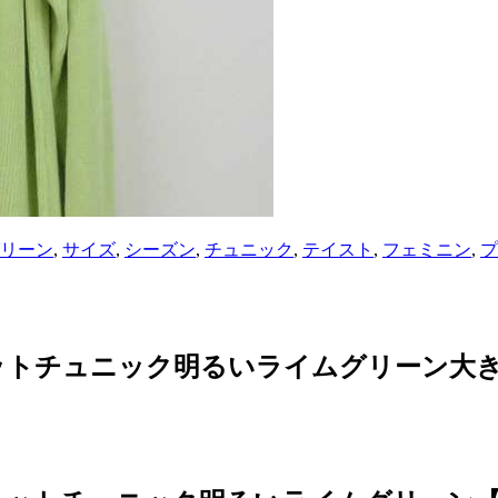
リーン
,
サイズ
,
シーズン
,
チュニック
,
テイスト
,
フェミニン
,
プ
ットチュニック明るいライムグリーン大