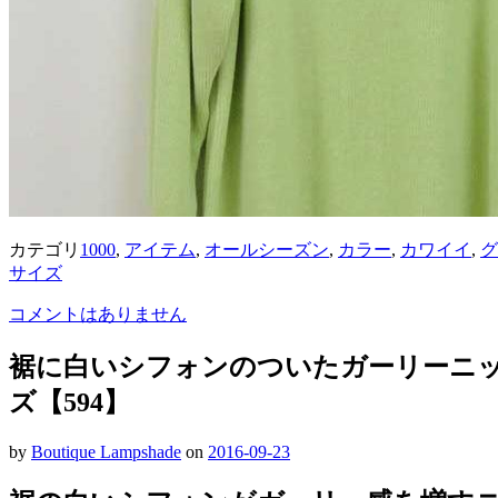
カテゴリ
1000
,
アイテム
,
オールシーズン
,
カラー
,
カワイイ
,
グ
サイズ
コメントはありません
裾に白いシフォンのついたガーリーニ
ズ【594】
by
Boutique Lampshade
on
2016-09-23