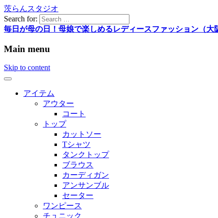
茨らんスタジオ
Search for:
毎日が母の日！母娘で楽しめるレディースファッション（大
Main menu
Skip to content
アイテム
アウター
コート
トップ
カットソー
Tシャツ
タンクトップ
ブラウス
カーディガン
アンサンブル
セーター
ワンピース
チュニック