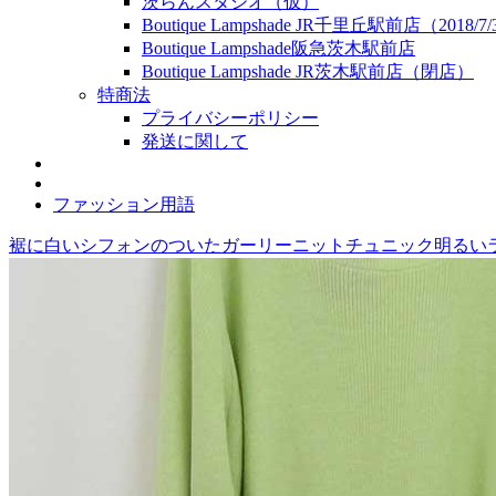
茨らんスタジオ（仮）
Boutique Lampshade JR千里丘駅前店（2018/
Boutique Lampshade阪急茨木駅前店
Boutique Lampshade JR茨木駅前店（閉店）
特商法
プライバシーポリシー
発送に関して
ファッション用語
裾に白いシフォンのついたガーリーニットチュニック明るいラ