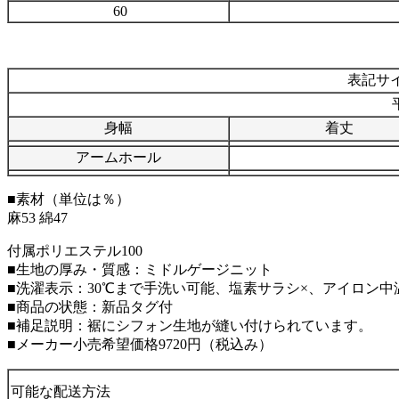
60
表記サイ
身幅
着丈
アームホール
■素材（単位は％）
麻53 綿47
付属ポリエステル100
■生地の厚み・質感：ミドルゲージニット
■洗濯表示：30℃まで手洗い可能、塩素サラシ×、アイロン
■商品の状態：新品タグ付
■補足説明：裾にシフォン生地が縫い付けられています。
■メーカー小売希望価格9720円（税込み）
可能な配送方法