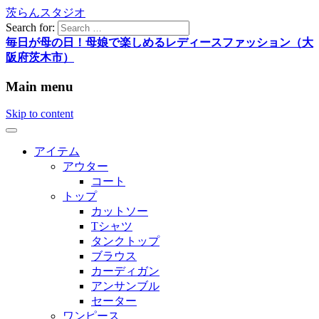
茨らんスタジオ
Search for:
毎日が母の日！母娘で楽しめるレディースファッション（大
阪府茨木市）
Main menu
Skip to content
アイテム
アウター
コート
トップ
カットソー
Tシャツ
タンクトップ
ブラウス
カーディガン
アンサンブル
セーター
ワンピース