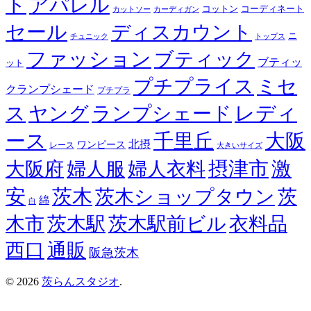
ト
アパレル
コーディネート
コットン
カットソー
カーディガン
セール
ディスカウント
ニ
チュニック
トップス
ファッション
ブティック
ブティッ
ット
プチプライス
ミセ
クランプシェード
プチプラ
レディ
ス
ヤング
ランプシェード
ース
千里丘
大阪
北摂
ワンピース
レース
大きいサイズ
摂津市
激
大阪府
婦人服
婦人衣料
安
茨木
茨木ショップタウン
茨
綿
白
木市
茨木駅
茨木駅前ビル
衣料品
西口
通販
阪急茨木
© 2026
茨らんスタジオ
.