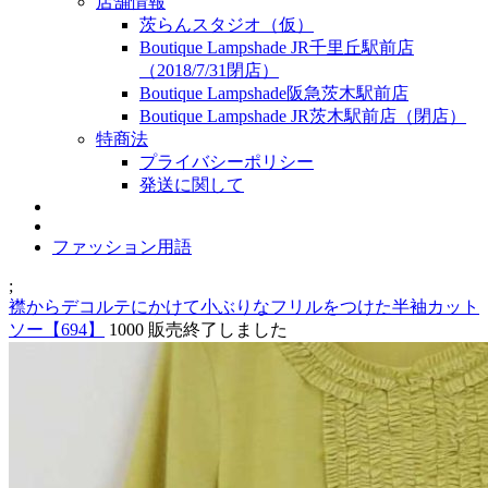
店舗情報
茨らんスタジオ（仮）
Boutique Lampshade JR千里丘駅前店
（2018/7/31閉店）
Boutique Lampshade阪急茨木駅前店
Boutique Lampshade JR茨木駅前店（閉店）
特商法
プライバシーポリシー
発送に関して
ファッション用語
;
襟からデコルテにかけて小ぶりなフリルをつけた半袖カット
ソー【694】
1000
販売終了しました