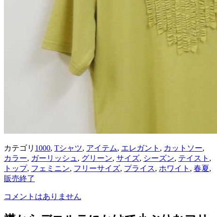
カテゴリ
1000
,
Tシャツ
,
アイテム
,
エレガント
,
カットソー
,
カラー
,
ガーリッシュ
,
グリーン
,
サイズ
,
シーズン
,
テイスト
,
トップ
,
フェミニン
,
フリーサイズ
,
プライス
,
ホワイト
,
春夏
,
販売終了
コメントはありません