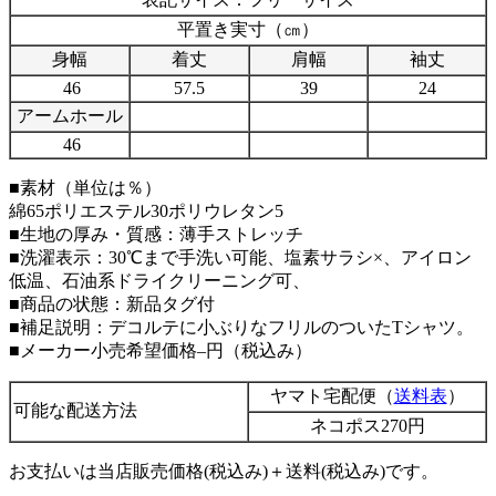
平置き実寸（㎝）
身幅
着丈
肩幅
袖丈
46
57.5
39
24
アームホール
46
■素材（単位は％）
綿65ポリエステル30ポリウレタン5
■生地の厚み・質感：薄手ストレッチ
■洗濯表示：30℃まで手洗い可能、塩素サラシ×、アイロン
低温、石油系ドライクリーニング可、
■商品の状態：新品タグ付
■補足説明：デコルテに小ぶりなフリルのついたTシャツ。
■メーカー小売希望価格–円（税込み）
ヤマト宅配便（
送料表
）
可能な配送方法
ネコポス270円
お支払いは当店販売価格(税込み)＋送料(税込み)です。