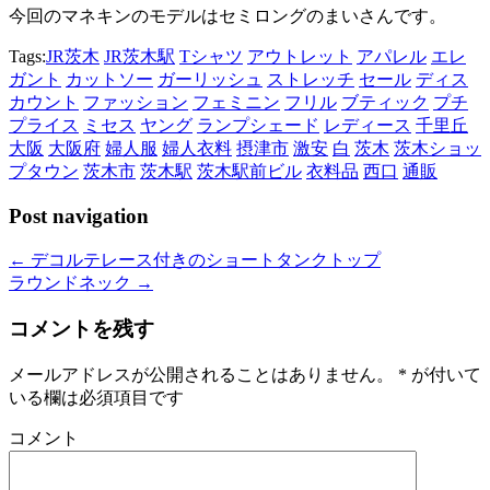
今回のマネキンのモデルはセミロングのまいさんです。
Tags:
JR茨木
JR茨木駅
Tシャツ
アウトレット
アパレル
エレ
ガント
カットソー
ガーリッシュ
ストレッチ
セール
ディス
カウント
ファッション
フェミニン
フリル
ブティック
プチ
プライス
ミセス
ヤング
ランプシェード
レディース
千里丘
大阪
大阪府
婦人服
婦人衣料
摂津市
激安
白
茨木
茨木ショッ
プタウン
茨木市
茨木駅
茨木駅前ビル
衣料品
西口
通販
Post navigation
←
デコルテレース付きのショートタンクトップ
ラウンドネック
→
コメントを残す
メールアドレスが公開されることはありません。
*
が付いて
いる欄は必須項目です
コメント