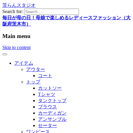
茨らんスタジオ
Search for:
毎日が母の日！母娘で楽しめるレディースファッション（大
阪府茨木市）
Main menu
Skip to content
アイテム
アウター
コート
トップ
カットソー
Tシャツ
タンクトップ
ブラウス
カーディガン
アンサンブル
セーター
ワンピース