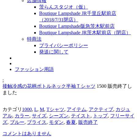
店舗情報
茨らんスタジオ（仮）
Boutique Lampshade JR千里丘駅前店
（2018/7/31閉店）
Boutique Lampshade阪急茨木駅前店
Boutique Lampshade JR茨木駅前店（閉店）
特商法
プライバシーポリシー
発送に関して
ファッション用語
;
接触冷感の花柄ボトルネック半袖Ｔシャツ
1500
販売終了し
ました
カテゴリ
1000
,
L
,
M
,
Tシャツ
,
アイテム
,
アクティブ
,
カジュ
アル
,
カラー
,
サイズ
,
シーズン
,
テイスト
,
トップ
,
フリーサイ
ズ
,
ブルー
,
プライス
,
モダン
,
春夏
,
販売終了
コメントはありません