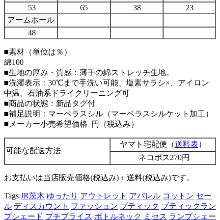
53
65
38
23
アームホール
48
■素材（単位は％）
綿100
■生地の厚み・質感：薄手の綿ストレッチ生地。
■洗濯表示：30℃まで手洗い可能、塩素サラシ×、アイロン
中温、石油系ドライクリーニング可
■商品の状態：新品タグ付
■補足説明：マーベラスシル（マーベラスシルケット加工）
■メーカー小売希望価格–円（税込み）
ヤマト宅配便（
送料表
）
可能な配送方法
ネコポス270円
お支払いは当店販売価格(税込み)＋送料(税込み)です。
Tags:
JR茨木
ゆったり
アウトレット
アパレル
コットン
セー
ル
ディスカウント
ファッション
ブティック
ブティックラン
プシェード
プチプライス
ボトルネック
ミセス
ランプシェー