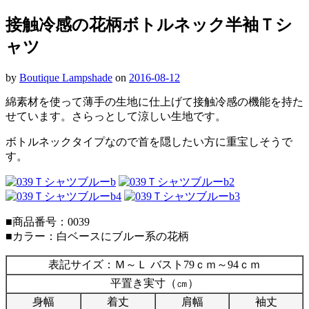
接触冷感の花柄ボトルネック半袖Ｔシ
ャツ
by
Boutique Lampshade
on
2016-08-12
綿素材を使って薄手の生地に仕上げて接触冷感の機能を持た
せています。さらっとして涼しい生地です。
ボトルネックタイプなので首を隠したい方に重宝しそうで
す。
■商品番号：0039
■カラー：白ベースにブルー系の花柄
表記サイズ：Ｍ～Ｌ バスト79ｃｍ～94ｃｍ
平置き実寸（㎝）
身幅
着丈
肩幅
袖丈