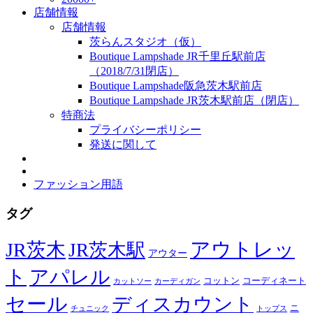
店舗情報
店舗情報
茨らんスタジオ（仮）
Boutique Lampshade JR千里丘駅前店
（2018/7/31閉店）
Boutique Lampshade阪急茨木駅前店
Boutique Lampshade JR茨木駅前店（閉店）
特商法
プライバシーポリシー
発送に関して
ファッション用語
タグ
JR茨木
アウトレッ
JR茨木駅
アウター
ト
アパレル
コーディネート
コットン
カットソー
カーディガン
セール
ディスカウント
ニ
チュニック
トップス