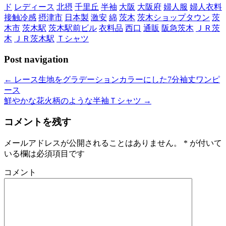
ド
レディース
北摂
千里丘
半袖
大阪
大阪府
婦人服
婦人衣料
接触冷感
摂津市
日本製
激安
綿
茨木
茨木ショップタウン
茨
木市
茨木駅
茨木駅前ビル
衣料品
西口
通販
阪急茨木
ＪＲ茨
木
ＪＲ茨木駅
Ｔシャツ
Post navigation
←
レース生地をグラデーションカラーにした7分袖丈ワンピ
ース
鮮やかな花火柄のような半袖Ｔシャツ
→
コメントを残す
メールアドレスが公開されることはありません。
*
が付いて
いる欄は必須項目です
コメント