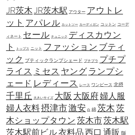
アウトレ
JR茨木
JR茨木駅
アウター
ット
アパレル
コットン
コーデ
カットソー
カーディガン
セール
ディスカウン
ィネート
チュニック
ト
ファッション
ブティ
ニット
トップス
ック
プチプ
ブティックランプシェード
プチプラ
ライス
ミセス
ヤング
ランプシ
ェード
レディース
北摂
ワンピース
レース
千里丘
大阪
大阪府
婦人服
大きいサイズ
婦人衣料
摂津市
激安
茨木
茨
綿
白
木ショップタウン
茨木市
茨木駅
茨木駅前ビル
衣料品
西口
通販
阪