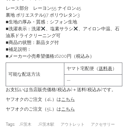
レース部分 レーヨン55 ナイロン45
裏地 ポリエステル97 ポリウレタン3
■生地の厚み・質感：シフォン生地
■洗濯表示：洗濯
、塩素サラシ
、アイロン中温、石
油系ドライクリーニング可
■商品の状態：新品タグ付
■補足説明：
■メーカー小売希望価格16200円（税込み）
ヤマト宅配便（
送料表
）
可能な配送方法
—
お支払いは当店販売価格(税込み)＋送料(税込み)です。
ヤフオクのご注文（4L）は
こちら
ヤフオクのご注文（5L）は
こちら
Tags:
JR茨木
JR茨木駅
アウトレット
アクセサリー