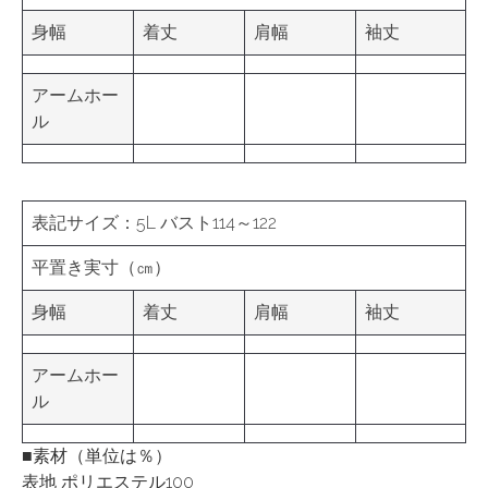
身幅
着丈
肩幅
袖丈
アームホー
ル
表記サイズ：5L バスト114～122
平置き実寸（㎝）
身幅
着丈
肩幅
袖丈
アームホー
ル
■素材（単位は％）
表地 ポリエステル100