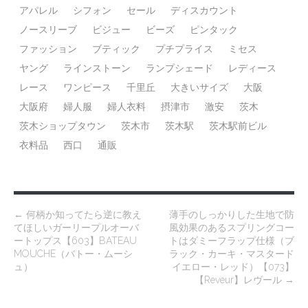
アパレル
シフォン
セール
ディスカウント
ノースリーブ
ビジュー
ビーズ
ピンタック
ファッション
ブティック
プチプライス
ミセス
ヤング
ラインストーン
ランプシェード
レディース
レース
ワンピース
千里丘
大きいサイズ
大阪
大阪府
婦人服
婦人衣料
摂津市
激安
茨木
茨木ショップタウン
茨木市
茨木駅
茨木駅前ビル
衣料品
西口
通販
P
←
何柄か知ってたら逆に教え
薄手のしっかりした生地で防
てほしいガーリープルオーバ
風効果のあるスプリングコー
o
ートップス【603】BATEAU
トはダミーフラップ仕様（ブ
s
MOUCHE（バトー・ムーシ
ラック・カーキ・マスタード
ュ）
イエロー・レッド）【073】
t
【Reveur】レヴール
→
n