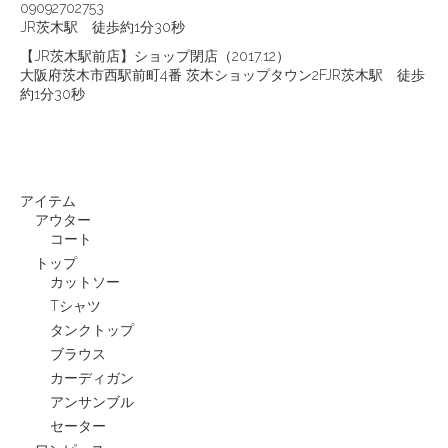
09092702753
JR茨木駅 徒歩約1分30秒
【JR茨木駅前店】ショップ閉店（2017.12）
大阪府茨木市西駅前町4番 茨木ショップタウン2FJR茨木駅 徒歩
約1分30秒
アイテム
アウター
コート
トップ
カットソー
Tシャツ
タンクトップ
ブラウス
カーディガン
アンサンブル
セーター