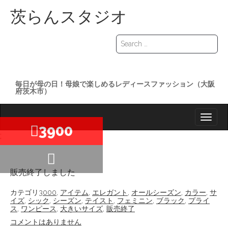
茨らんスタジオ
S
e
a
r
c
毎日が母の日！母娘で楽しめるレディースファッション（大阪
h
府茨木市）
f
o
M
S
r
K
A
:
3900
I
;
I
P
T
N
O
M
C
販売終了しました
O
E
N
カテゴリ
3000
,
アイテム
,
エレガント
,
オールシーズン
,
カラー
,
サ
N
T
イズ
,
シック
,
シーズン
,
テイスト
,
フェミニン
,
ブラック
,
プライ
E
U
ス
,
ワンピース
,
大きいサイズ
,
販売終了
N
コメントはありません
T