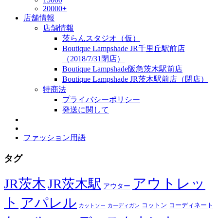
20000+
店舗情報
店舗情報
茨らんスタジオ（仮）
Boutique Lampshade JR千里丘駅前店
（2018/7/31閉店）
Boutique Lampshade阪急茨木駅前店
Boutique Lampshade JR茨木駅前店（閉店）
特商法
プライバシーポリシー
発送に関して
ファッション用語
タグ
JR茨木
アウトレッ
JR茨木駅
アウター
ト
アパレル
コーディネート
コットン
カットソー
カーディガン