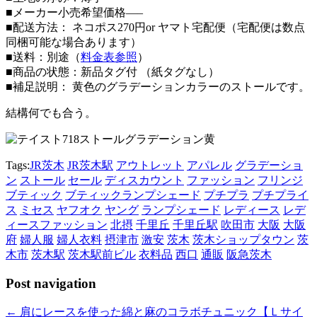
■メーカー小売希望価格—–
■配送方法： ネコポス270円or ヤマト宅配便（宅配便は数点
同梱可能な場合あります）
■送料：別途（
料金表参照
）
■商品の状態：新品タグ付 （紙タグなし）
■補足説明： 黄色のグラデーションカラーのストールです。
結構何でも合う。
Tags:
JR茨木
JR茨木駅
アウトレット
アパレル
グラデーショ
ン
ストール
セール
ディスカウント
ファッション
フリンジ
ブティック
ブティックランプシェード
プチプラ
プチプライ
ス
ミセス
ヤフオク
ヤング
ランプシェード
レディース
レデ
ィースファッション
北摂
千里丘
千里丘駅
吹田市
大阪
大阪
府
婦人服
婦人衣料
摂津市
激安
茨木
茨木ショップタウン
茨
木市
茨木駅
茨木駅前ビル
衣料品
西口
通販
阪急茨木
Post navigation
←
肩にレースを使った綿と麻のコラボチュニック【Ｌサイ