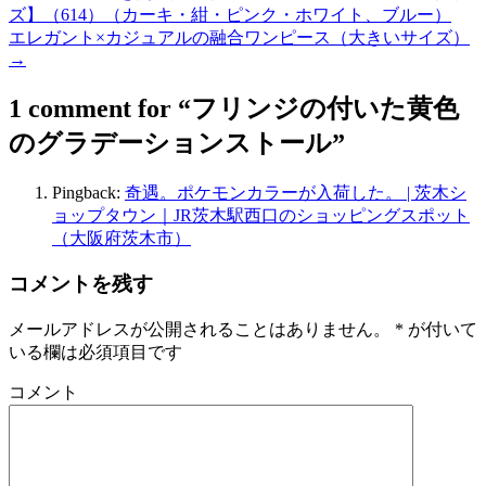
ズ】（614）（カーキ・紺・ピンク・ホワイト、ブルー）
エレガント×カジュアルの融合ワンピース（大きいサイズ）
→
1 comment for “
フリンジの付いた黄色
のグラデーションストール
”
Pingback:
奇遇。ポケモンカラーが入荷した。 | 茨木シ
ョップタウン｜JR茨木駅西口のショッピングスポット
（大阪府茨木市）
コメントを残す
メールアドレスが公開されることはありません。
*
が付いて
いる欄は必須項目です
コメント