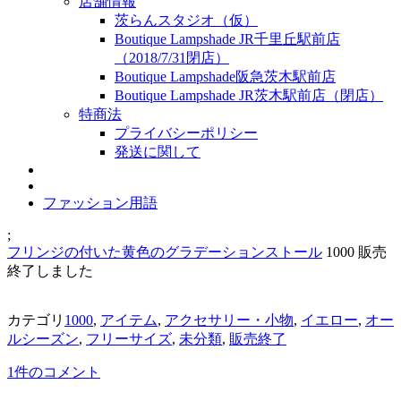
店舗情報
茨らんスタジオ（仮）
Boutique Lampshade JR千里丘駅前店
（2018/7/31閉店）
Boutique Lampshade阪急茨木駅前店
Boutique Lampshade JR茨木駅前店（閉店）
特商法
プライバシーポリシー
発送に関して
ファッション用語
;
フリンジの付いた黄色のグラデーションストール
1000
販売
終了しました
カテゴリ
1000
,
アイテム
,
アクセサリー・小物
,
イエロー
,
オー
ルシーズン
,
フリーサイズ
,
未分類
,
販売終了
1件のコメント