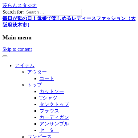
茨らんスタジオ
Search for:
毎日が母の日！母娘で楽しめるレディースファッション（大
阪府茨木市）
Main menu
Skip to content
アイテム
アウター
コート
トップ
カットソー
Tシャツ
タンクトップ
ブラウス
カーディガン
アンサンブル
セーター
ワンピース